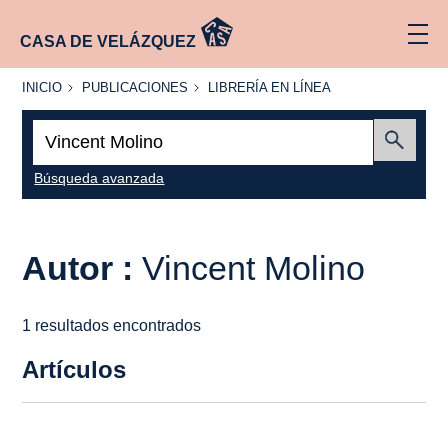
CASA DE VELÁZQUEZ
INICIO
PUBLICACIONES
LIBRERÍA
INICIO
PUBLICACIONES
LIBRERÍA EN LÍNEA
EN
LÍNEA
Buscar:
Enviar
Búsqueda avanzada
Autor :
Vincent Molino
1 resultados encontrados
Artículos