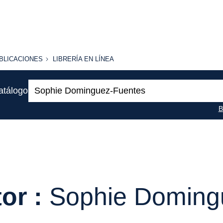
BLICACIONES
LIBRERÍA
BLICACIONES
LIBRERÍA EN LÍNEA
EN
LÍNEA
Buscar:
atálogo
B
or :
Sophie Doming