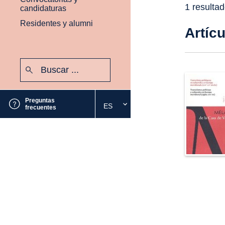
1 resulta
candidaturas
Residentes y alumni
Artíc
Buscar:
Enviar
Preguntas
ES
Seleccione
frecuentes
el
idioma
deseado