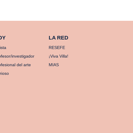
OY
LA RED
ista
RESEFE
ofesor/investigador
¡Viva Villa!
fesional del arte
MIAS
rioso