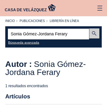
CASA DE VELÁZQUEZ
INICIO
PUBLICACIONES
LIBRERÍA
INICIO
PUBLICACIONES
LIBRERÍA EN LÍNEA
EN
LÍNEA
Buscar:
Enviar
Búsqueda avanzada
Autor :
Sonia Gómez-
Jordana Ferary
1 resultados encontrados
Artículos