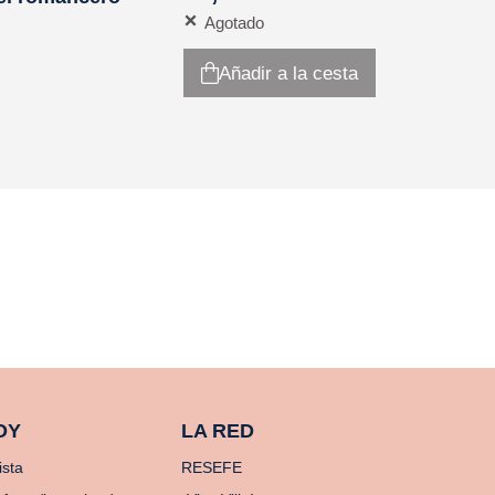
Agotado
Añadir a la cesta
OY
LA RED
ista
RESEFE