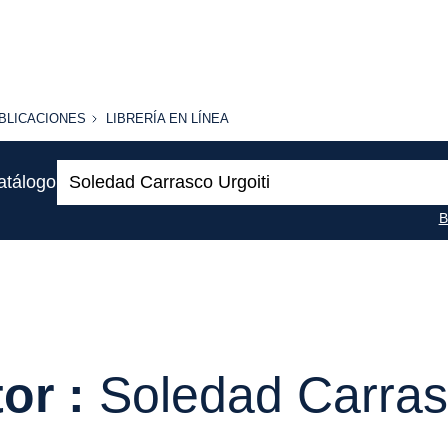
BLICACIONES
LIBRERÍA
BLICACIONES
LIBRERÍA EN LÍNEA
EN
LÍNEA
Buscar:
atálogo
B
or :
Soledad Carras