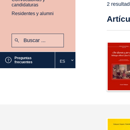
2 resulta
candidaturas
Residentes y alumni
Artíc
Buscar:
Enviar
Preguntas
ES
Seleccione
frecuentes
el
idioma
deseado