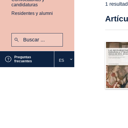
1 resulta
candidaturas
Residentes y alumni
Artíc
Buscar:
Enviar
Preguntas
ES
Seleccione
frecuentes
el
idioma
deseado