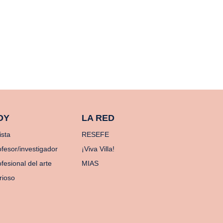
OY
LA RED
ista
RESEFE
ofesor/investigador
¡Viva Villa!
fesional del arte
MIAS
rioso