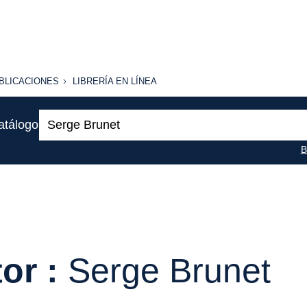
BLICACIONES
LIBRERÍA
BLICACIONES
LIBRERÍA EN LÍNEA
EN
LÍNEA
Buscar:
atálogo
B
or :
Serge Brunet