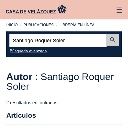
CASA DE VELÁZQUEZ
INICIO
PUBLICACIONES
LIBRERÍA
INICIO
PUBLICACIONES
LIBRERÍA EN LÍNEA
EN
LÍNEA
Buscar:
Enviar
Búsqueda avanzada
Autor :
Santiago Roquer
Soler
2 resultados encontrados
Artículos