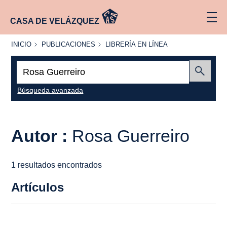
CASA DE VELÁZQUEZ
INICIO
PUBLICACIONES
LIBRERÍA
INICIO
PUBLICACIONES
LIBRERÍA EN LÍNEA
EN
LÍNEA
Buscar:
Enviar
Búsqueda avanzada
Autor :
Rosa Guerreiro
1 resultados encontrados
Artículos