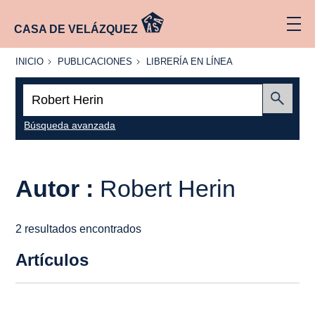
CASA DE VELÁZQUEZ
INICIO
PUBLICACIONES
LIBRERÍA
INICIO
PUBLICACIONES
LIBRERÍA EN LÍNEA
EN
LÍNEA
Buscar:
Enviar
Búsqueda avanzada
Autor :
Robert Herin
2 resultados encontrados
Artículos