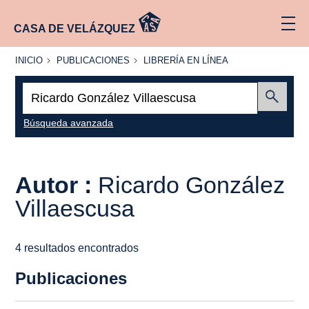
CASA DE VELÁZQUEZ
INICIO
PUBLICACIONES
LIBRERÍA
INICIO
PUBLICACIONES
LIBRERÍA EN LÍNEA
EN
LÍNEA
Buscar:
Enviar
Búsqueda avanzada
Autor :
Ricardo González
Villaescusa
4 resultados encontrados
Publicaciones