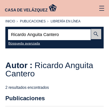
CASA DE VELÁZQUEZ
INICIO
PUBLICACIONES
LIBRERÍA
INICIO
PUBLICACIONES
LIBRERÍA EN LÍNEA
EN
LÍNEA
Buscar:
Enviar
Búsqueda avanzada
Autor :
Ricardo Anguita
Cantero
2 resultados encontrados
Publicaciones