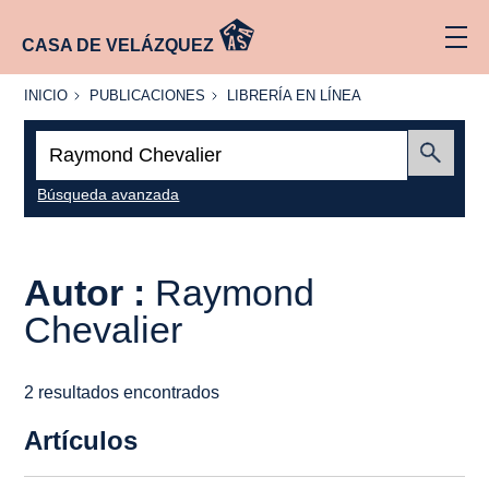
CASA DE VELÁZQUEZ
INICIO
PUBLICACIONES
LIBRERÍA
INICIO
PUBLICACIONES
LIBRERÍA EN LÍNEA
EN
LÍNEA
Buscar:
Enviar
Búsqueda avanzada
Autor :
Raymond
Chevalier
2 resultados encontrados
Artículos