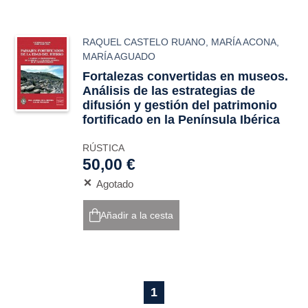
RAQUEL CASTELO RUANO
,
MARÍA ACONA
,
MARÍA AGUADO
Fortalezas convertidas en museos.
Análisis de las estrategias de
difusión y gestión del patrimonio
fortificado en la Península Ibérica
RÚSTICA
50,00 €
Agotado
Añadir a la cesta
1