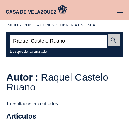
CASA DE VELÁZQUEZ
INICIO
PUBLICACIONES
LIBRERÍA
INICIO
PUBLICACIONES
LIBRERÍA EN LÍNEA
EN
LÍNEA
Buscar:
Enviar
Búsqueda avanzada
Autor :
Raquel Castelo
Ruano
1 resultados encontrados
Artículos