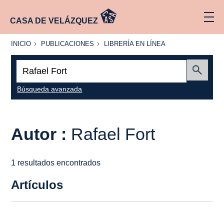
CASA DE VELÁZQUEZ
INICIO
PUBLICACIONES
LIBRERÍA
INICIO
PUBLICACIONES
LIBRERÍA EN LÍNEA
EN
LÍNEA
Buscar:
Enviar
Búsqueda avanzada
Autor :
Rafael Fort
1 resultados encontrados
Artículos