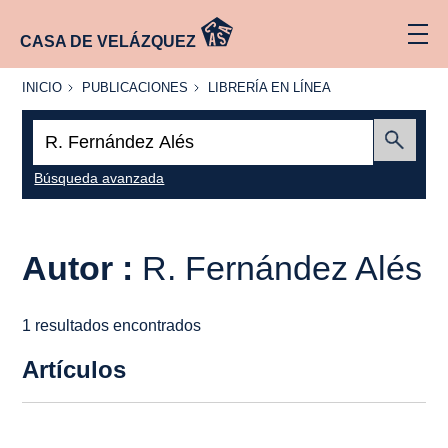
CASA DE VELÁZQUEZ
INICIO
PUBLICACIONES
LIBRERÍA
INICIO
PUBLICACIONES
LIBRERÍA EN LÍNEA
EN
LÍNEA
Buscar:
Enviar
Búsqueda avanzada
Autor :
R. Fernández Alés
1 resultados encontrados
Artículos