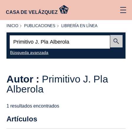
CASA DE VELÁZQUEZ
INICIO
PUBLICACIONES
LIBRERÍA
INICIO
PUBLICACIONES
LIBRERÍA EN LÍNEA
EN
LÍNEA
Buscar:
Enviar
Búsqueda avanzada
Autor :
Primitivo J. Pla
Alberola
1 resultados encontrados
Artículos