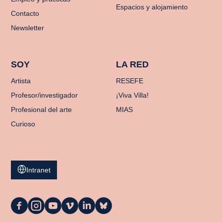
Espacios y alojamiento
Contacto
Newsletter
SOY
LA RED
Artista
RESEFE
Profesor/investigador
¡Viva Villa!
Profesional del arte
MIAS
Curioso
Intranet
La
La
La
La
La
La
Casa
Casa
Casa
Casa
Casa
Casa