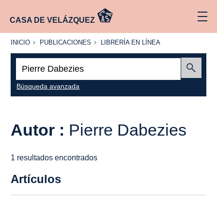
CASA DE VELÁZQUEZ
INICIO
PUBLICACIONES
LIBRERÍA
INICIO
PUBLICACIONES
LIBRERÍA EN LÍNEA
EN
LÍNEA
Buscar:
Enviar
Búsqueda avanzada
Autor :
Pierre Dabezies
1 resultados encontrados
Artículos