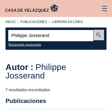
CASA DE VELÁZQUEZ
INICIO
PUBLICACIONES
LIBRERÍA
INICIO
PUBLICACIONES
LIBRERÍA EN LÍNEA
EN
LÍNEA
Buscar:
Enviar
Búsqueda avanzada
Autor :
Philippe
Josserand
7 resultados encontrados
Publicaciones