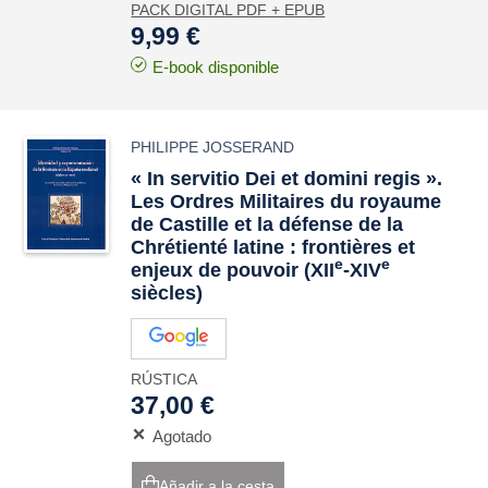
PACK DIGITAL PDF + EPUB
9,99 €
E-book disponible
PHILIPPE JOSSERAND
« In servitio Dei et domini regis ».
Les Ordres Militaires du royaume
de Castille et la défense de la
Chrétienté latine : frontières et
e
e
enjeux de pouvoir (XII
-XIV
siècles)
RÚSTICA
37,00 €
Agotado
Añadir a la cesta