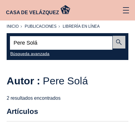
CASA DE VELÁZQUEZ
INICIO
PUBLICACIONES
LIBRERÍA
INICIO
PUBLICACIONES
LIBRERÍA EN LÍNEA
EN
LÍNEA
Buscar:
Enviar
Búsqueda avanzada
Autor :
Pere Solá
2 resultados encontrados
Artículos