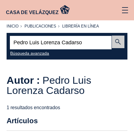
CASA DE VELÁZQUEZ
INICIO
PUBLICACIONES
LIBRERÍA
INICIO
PUBLICACIONES
LIBRERÍA EN LÍNEA
EN
LÍNEA
Buscar:
Enviar
Búsqueda avanzada
Autor :
Pedro Luis
Lorenza Cadarso
1 resultados encontrados
Artículos