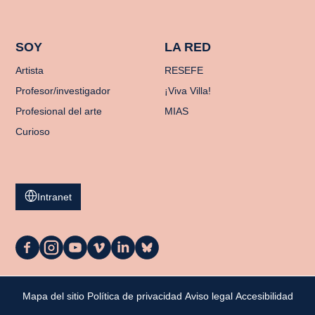
SOY
LA RED
Artista
RESEFE
Profesor/investigador
¡Viva Villa!
Profesional del arte
MIAS
Curioso
Intranet
La
La
La
La
La
La
Casa
Casa
Casa
Casa
Casa
Casa
en
en
en
en
en
en
Facebook
Instagram
YouTube
Vimeo
LinkedIn
Bluesky
Mi cesta
Mapa del sitio
Política de privacidad
Aviso legal
Accesibilidad