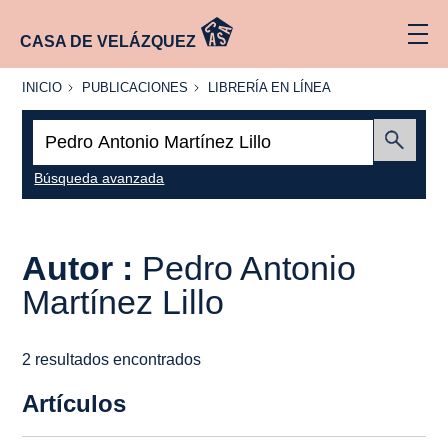
CASA DE VELÁZQUEZ
INICIO
PUBLICACIONES
LIBRERÍA
INICIO
PUBLICACIONES
LIBRERÍA EN LÍNEA
EN
LÍNEA
Buscar:
Enviar
Búsqueda avanzada
Autor :
Pedro Antonio
Martínez Lillo
2 resultados encontrados
Artículos