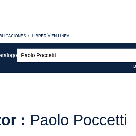
BLICACIONES
LIBRERÍA
BLICACIONES
LIBRERÍA EN LÍNEA
EN
LÍNEA
Buscar:
atálogo
B
or :
Paolo Poccetti