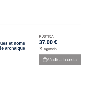
RÚSTICA
37,00 €
ques et noms
ée archaïque
Agotado
Añadir a la cesta