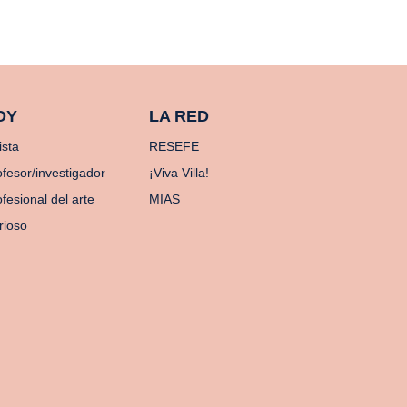
OY
LA RED
ista
RESEFE
ofesor/investigador
¡Viva Villa!
fesional del arte
MIAS
rioso