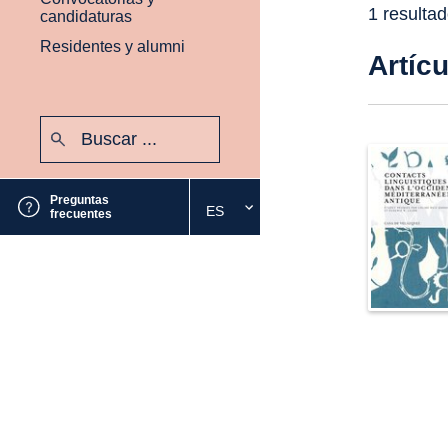
1 resulta
candidaturas
Residentes y alumni
Artíc
Buscar:
Enviar
Preguntas
ES
Seleccione
frecuentes
el
idioma
deseado