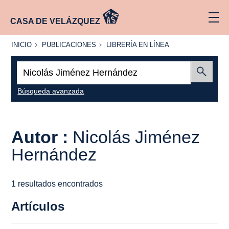
CASA DE VELÁZQUEZ
INICIO
PUBLICACIONES
LIBRERÍA
INICIO
PUBLICACIONES
LIBRERÍA EN LÍNEA
EN
LÍNEA
Buscar:
Enviar
Búsqueda avanzada
Autor :
Nicolás Jiménez
Hernández
1 resultados encontrados
Artículos