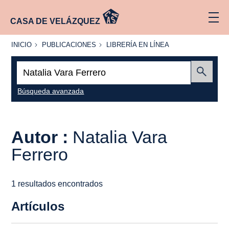
CASA DE VELÁZQUEZ
INICIO
PUBLICACIONES
LIBRERÍA
INICIO
PUBLICACIONES
LIBRERÍA EN LÍNEA
EN
LÍNEA
Buscar:
Enviar
Búsqueda avanzada
Autor :
Natalia Vara
Ferrero
1 resultados encontrados
Artículos