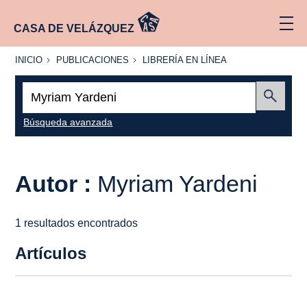
CASA DE VELÁZQUEZ
INICIO
PUBLICACIONES
LIBRERÍA
INICIO
PUBLICACIONES
LIBRERÍA EN LÍNEA
EN
LÍNEA
Buscar:
Enviar
Búsqueda avanzada
Autor :
Myriam Yardeni
1 resultados encontrados
Artículos