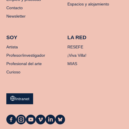
Espacios y alojamiento
Contacto
Newsletter
SOY
LA RED
Artista
RESEFE
Profesor/investigador
¡Viva Villa!
Profesional del arte
MIAS
Curioso
Intranet
La
La
La
La
La
La
Casa
Casa
Casa
Casa
Casa
Casa