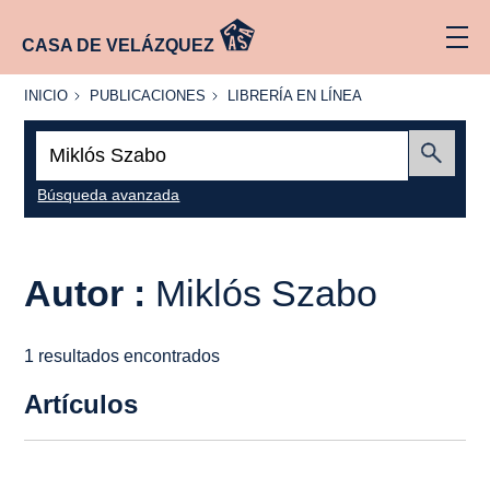
CASA DE VELÁZQUEZ
INICIO
PUBLICACIONES
LIBRERÍA
INICIO
PUBLICACIONES
LIBRERÍA EN LÍNEA
EN
LÍNEA
Buscar:
Enviar
Búsqueda avanzada
Autor :
Miklós Szabo
1 resultados encontrados
Artículos