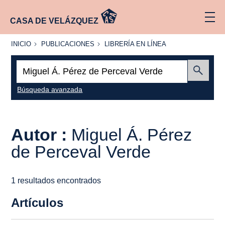
CASA DE VELÁZQUEZ
INICIO
PUBLICACIONES
LIBRERÍA
INICIO
PUBLICACIONES
LIBRERÍA EN LÍNEA
EN
LÍNEA
Buscar:
Enviar
Búsqueda avanzada
Autor :
Miguel Á. Pérez
de Perceval Verde
1 resultados encontrados
Artículos