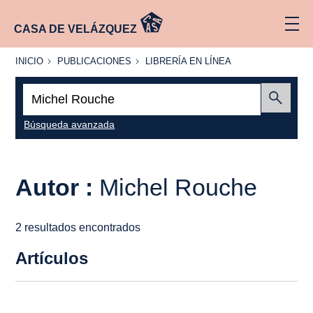
CASA DE VELÁZQUEZ
INICIO
PUBLICACIONES
LIBRERÍA
INICIO
PUBLICACIONES
LIBRERÍA EN LÍNEA
EN
LÍNEA
Buscar:
Enviar
Búsqueda avanzada
Autor :
Michel Rouche
2 resultados encontrados
Artículos