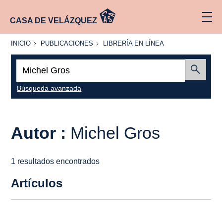
CASA DE VELÁZQUEZ
INICIO
PUBLICACIONES
LIBRERÍA
INICIO
PUBLICACIONES
LIBRERÍA EN LÍNEA
EN
LÍNEA
Buscar:
Enviar
Búsqueda avanzada
Autor :
Michel Gros
1 resultados encontrados
Artículos