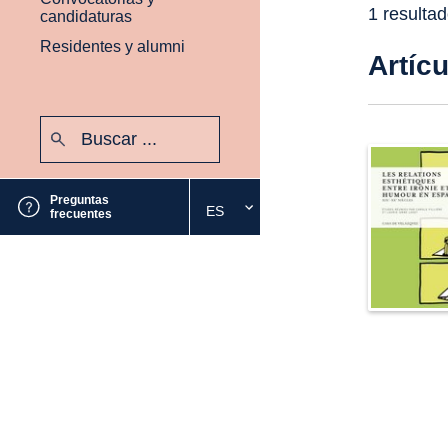
1 resulta
candidaturas
Residentes y alumni
Artíc
Buscar:
Enviar
Preguntas
ES
Seleccione
frecuentes
el
idioma
deseado