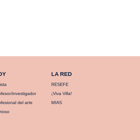
OY
LA RED
ista
RESEFE
ofesor/investigador
¡Viva Villa!
fesional del arte
MIAS
rioso