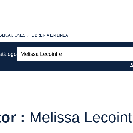
BLICACIONES
LIBRERÍA
BLICACIONES
LIBRERÍA EN LÍNEA
EN
LÍNEA
Buscar:
atálogo
B
or :
Melissa Lecoint