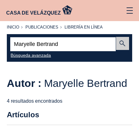
CASA DE VELÁZQUEZ
INICIO
PUBLICACIONES
LIBRERÍA
INICIO
PUBLICACIONES
LIBRERÍA EN LÍNEA
EN
LÍNEA
Buscar:
Enviar
Búsqueda avanzada
Autor :
Maryelle Bertrand
4 resultados encontrados
Artículos