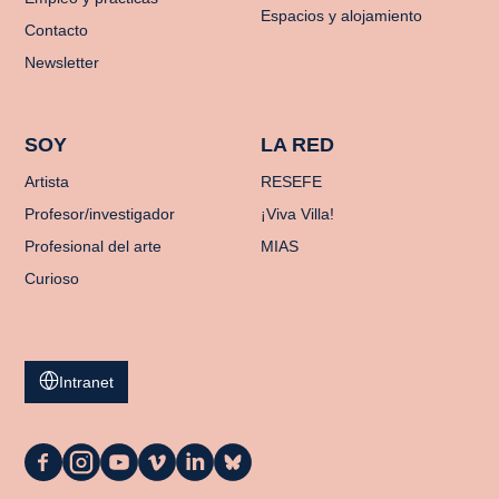
Espacios y alojamiento
Contacto
Newsletter
SOY
LA RED
Artista
RESEFE
Profesor/investigador
¡Viva Villa!
Profesional del arte
MIAS
Curioso
Intranet
La
La
La
La
La
La
Casa
Casa
Casa
Casa
Casa
Casa