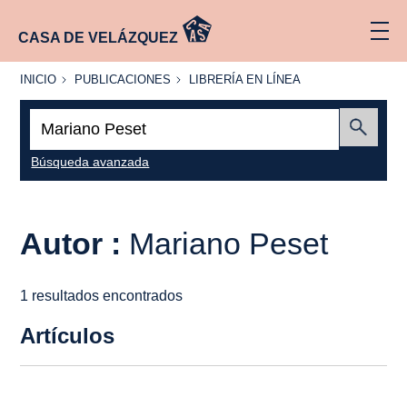
CASA DE VELÁZQUEZ
INICIO
PUBLICACIONES
LIBRERÍA
INICIO
PUBLICACIONES
LIBRERÍA EN LÍNEA
EN
LÍNEA
Buscar:
Enviar
Búsqueda avanzada
Autor :
Mariano Peset
1 resultados encontrados
Artículos