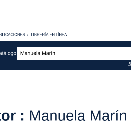
BLICACIONES
LIBRERÍA
BLICACIONES
LIBRERÍA EN LÍNEA
EN
LÍNEA
Buscar:
atálogo
B
or :
Manuela Marín