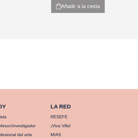
Añadir a la cesta
OY
LA RED
ista
RESEFE
ofesor/investigador
¡Viva Villa!
fesional del arte
MIAS