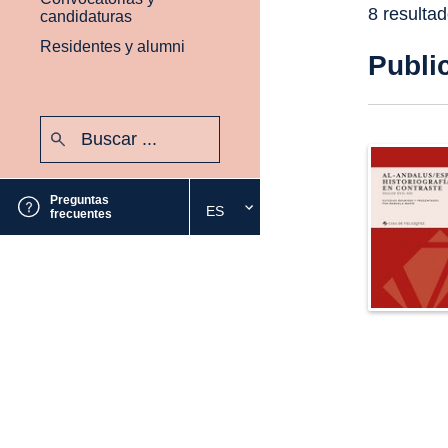
8 resulta
candidaturas
Residentes y alumni
Publi
Buscar:
Enviar
Preguntas
ES
Seleccione
frecuentes
el
idioma
deseado