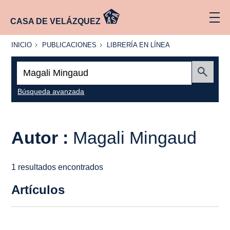
CASA DE VELÁZQUEZ
INICIO
PUBLICACIONES
LIBRERÍA
INICIO
PUBLICACIONES
LIBRERÍA EN LÍNEA
EN
LÍNEA
Buscar:
Enviar
Búsqueda avanzada
Autor :
Magali Mingaud
1 resultados encontrados
Artículos