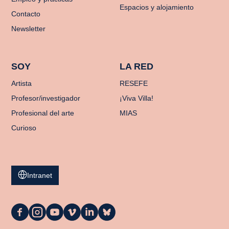
Espacios y alojamiento
Contacto
Newsletter
SOY
LA RED
Artista
RESEFE
Profesor/investigador
¡Viva Villa!
Profesional del arte
MIAS
Curioso
Intranet
La
La
La
La
La
La
Casa
Casa
Casa
Casa
Casa
Casa