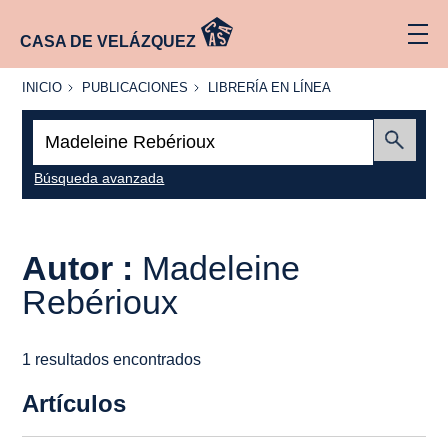
CASA DE VELÁZQUEZ
INICIO
PUBLICACIONES
LIBRERÍA
INICIO
PUBLICACIONES
LIBRERÍA EN LÍNEA
EN
LÍNEA
Buscar:
Enviar
Búsqueda avanzada
Autor :
Madeleine
Rebérioux
1 resultados encontrados
Artículos