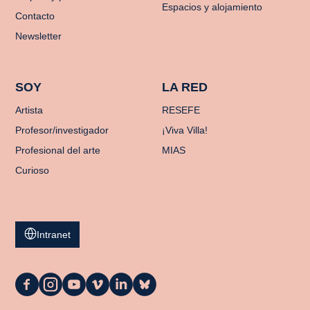
Espacios y alojamiento
Contacto
Newsletter
SOY
LA RED
Artista
RESEFE
Profesor/investigador
¡Viva Villa!
Profesional del arte
MIAS
Curioso
Intranet
La
La
La
La
La
La
Casa
Casa
Casa
Casa
Casa
Casa