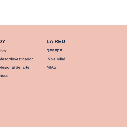
OY
LA RED
ista
RESEFE
ofesor/investigador
¡Viva Villa!
fesional del arte
MIAS
rioso