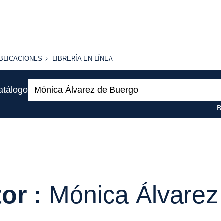
BLICACIONES
LIBRERÍA
BLICACIONES
LIBRERÍA EN LÍNEA
EN
LÍNEA
Buscar:
atálogo
B
or :
Mónica Álvarez