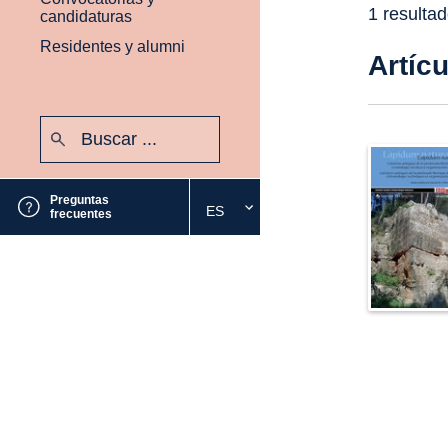
1 resulta
candidaturas
Residentes y alumni
Artíc
Buscar:
Enviar
Preguntas
ES
Seleccione
frecuentes
el
idioma
deseado