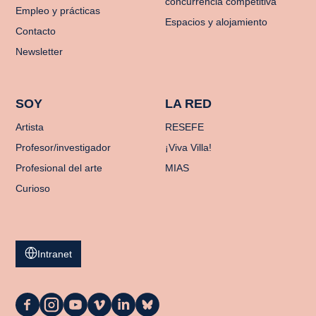
concurrencia competitiva
Empleo y prácticas
Espacios y alojamiento
Contacto
Newsletter
SOY
LA RED
Artista
RESEFE
Profesor/investigador
¡Viva Villa!
Profesional del arte
MIAS
Curioso
Intranet
La
La
La
La
La
La