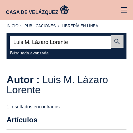
CASA DE VELÁZQUEZ
INICIO
PUBLICACIONES
LIBRERÍA
INICIO
PUBLICACIONES
LIBRERÍA EN LÍNEA
EN
LÍNEA
Buscar:
Enviar
Búsqueda avanzada
Autor :
Luis M. Lázaro
Lorente
1 resultados encontrados
Artículos