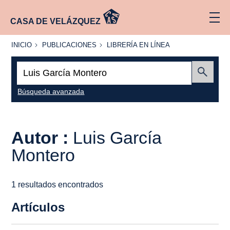
CASA DE VELÁZQUEZ
INICIO
PUBLICACIONES
LIBRERÍA
INICIO
PUBLICACIONES
LIBRERÍA EN LÍNEA
EN
LÍNEA
Buscar:
Enviar
Búsqueda avanzada
Autor :
Luis García
Montero
1 resultados encontrados
Artículos