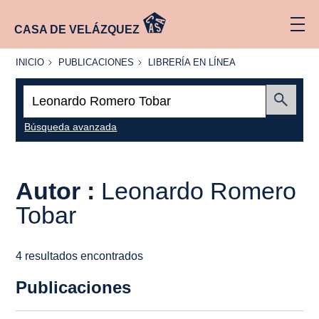
CASA DE VELÁZQUEZ
INICIO
PUBLICACIONES
LIBRERÍA
INICIO
PUBLICACIONES
LIBRERÍA EN LÍNEA
EN
LÍNEA
Buscar:
Enviar
Búsqueda avanzada
Autor :
Leonardo Romero
Tobar
4 resultados encontrados
Publicaciones