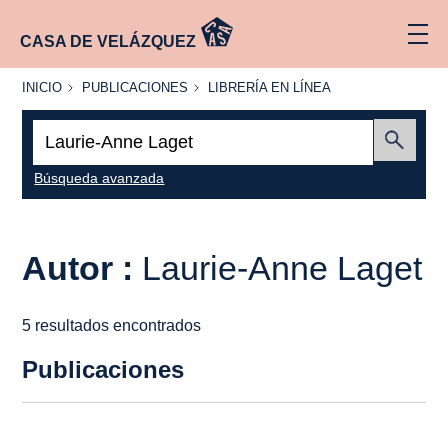
CASA DE VELÁZQUEZ
INICIO
PUBLICACIONES
LIBRERÍA
INICIO
PUBLICACIONES
LIBRERÍA EN LÍNEA
EN
LÍNEA
Buscar:
Enviar
Búsqueda avanzada
Autor :
Laurie-Anne Laget
5 resultados encontrados
Publicaciones