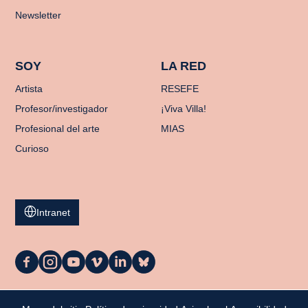
Newsletter
SOY
LA RED
Artista
RESEFE
Profesor/investigador
¡Viva Villa!
Profesional del arte
MIAS
Curioso
Intranet
La
La
La
La
La
La
Casa
Casa
Casa
Casa
Casa
Casa
en
en
en
en
en
en
Facebook
Instagram
YouTube
Vimeo
LinkedIn
Bluesky
Mi cesta