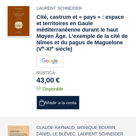
LAURENT SCHNEIDER
Cité, castrum et « pays » : espace
et territoires en Gaule
méditerranéenne durant le haut
Moyen Âge. L’exemple de la cité de
Nîmes et du pagus de Maguelone
e
e
(V
-XI
siècle)
RÚSTICA
43,00 €
Disponible
Añadir a la cesta
CLAUDE RAYNAUD
,
MONIQUE BOURIN
,
DANIEL LE BLÉVEC
,
LAURENT SCHNEIDER