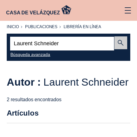
CASA DE VELÁZQUEZ
INICIO
PUBLICACIONES
LIBRERÍA
INICIO
PUBLICACIONES
LIBRERÍA EN LÍNEA
EN
LÍNEA
Buscar:
Enviar
Búsqueda avanzada
Autor :
Laurent Schneider
2 resultados encontrados
Artículos