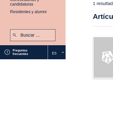
1 resulta
candidaturas
Residentes y alumni
Artíc
Buscar:
Enviar
Preguntas
ES
Seleccione
frecuentes
el
idioma
deseado