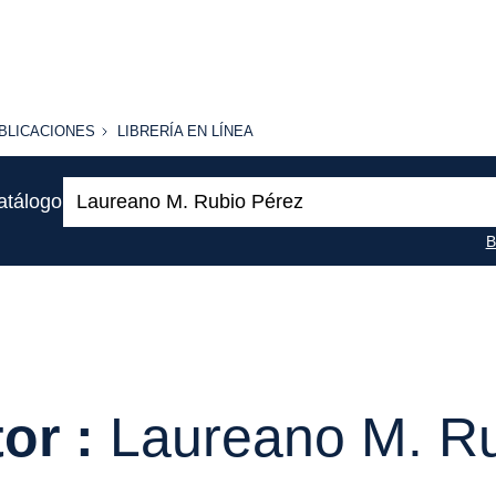
BLICACIONES
LIBRERÍA
BLICACIONES
LIBRERÍA EN LÍNEA
EN
LÍNEA
Buscar:
atálogo
B
or :
Laureano M. R