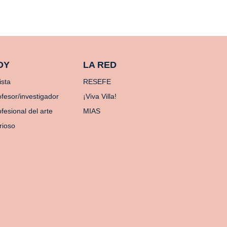
OY
LA RED
ista
RESEFE
ofesor/investigador
¡Viva Villa!
fesional del arte
MIAS
rioso