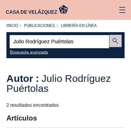
CASA DE VELÁZQUEZ
INICIO
PUBLICACIONES
LIBRERÍA
INICIO
PUBLICACIONES
LIBRERÍA EN LÍNEA
EN
LÍNEA
Buscar:
Enviar
Búsqueda avanzada
Autor :
Julio Rodríguez
Puértolas
2 resultados encontrados
Artículos