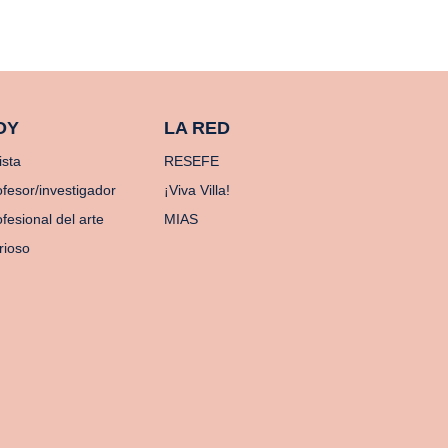
OY
LA RED
ista
RESEFE
ofesor/investigador
¡Viva Villa!
fesional del arte
MIAS
rioso