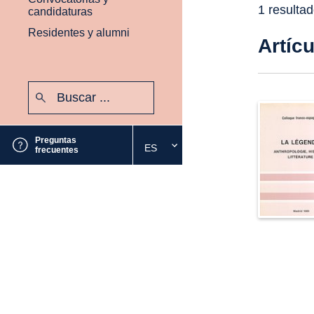
1 resulta
candidaturas
Residentes y alumni
Artíc
Buscar:
Enviar
Preguntas
ES
Seleccione
frecuentes
el
idioma
deseado