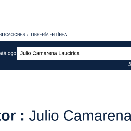
BLICACIONES
LIBRERÍA
BLICACIONES
LIBRERÍA EN LÍNEA
EN
LÍNEA
Buscar:
atálogo
B
or :
Julio Camarena