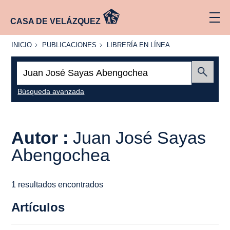
CASA DE VELÁZQUEZ
INICIO
PUBLICACIONES
LIBRERÍA
INICIO
PUBLICACIONES
LIBRERÍA EN LÍNEA
EN
LÍNEA
Buscar:
Enviar
Búsqueda avanzada
Autor :
Juan José Sayas
Abengochea
1 resultados encontrados
Artículos