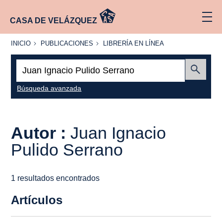
CASA DE VELÁZQUEZ
INICIO
PUBLICACIONES
LIBRERÍA
INICIO
PUBLICACIONES
LIBRERÍA EN LÍNEA
EN
LÍNEA
Buscar:
Enviar
Búsqueda avanzada
Autor :
Juan Ignacio
Pulido Serrano
1 resultados encontrados
Artículos