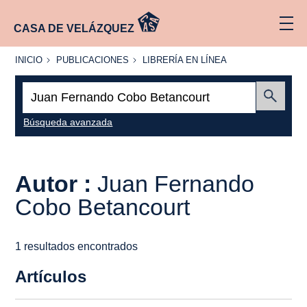
CASA DE VELÁZQUEZ
INICIO
PUBLICACIONES
LIBRERÍA
INICIO
PUBLICACIONES
LIBRERÍA EN LÍNEA
EN
LÍNEA
Buscar:
Enviar
Búsqueda avanzada
Autor :
Juan Fernando
Cobo Betancourt
1 resultados encontrados
Artículos