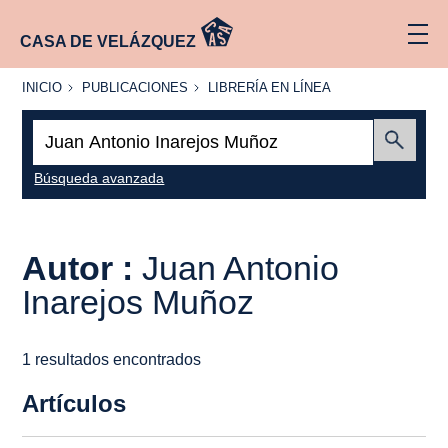
CASA DE VELÁZQUEZ
INICIO
PUBLICACIONES
LIBRERÍA
INICIO
PUBLICACIONES
LIBRERÍA EN LÍNEA
EN
LÍNEA
Buscar:
Enviar
Búsqueda avanzada
Autor :
Juan Antonio
Inarejos Muñoz
1 resultados encontrados
Artículos