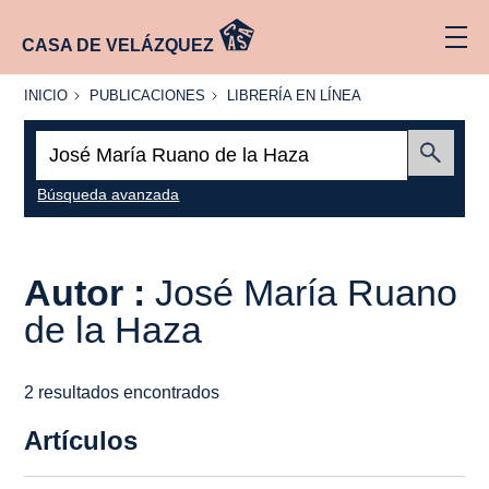
CASA DE VELÁZQUEZ
INICIO
PUBLICACIONES
LIBRERÍA
INICIO
PUBLICACIONES
LIBRERÍA EN LÍNEA
EN
LÍNEA
Buscar:
Enviar
Búsqueda avanzada
Autor :
José María Ruano
de la Haza
2 resultados encontrados
Artículos