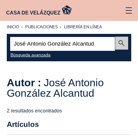
CASA DE VELÁZQUEZ
INICIO
PUBLICACIONES
LIBRERÍA
INICIO
PUBLICACIONES
LIBRERÍA EN LÍNEA
EN
LÍNEA
Buscar:
Enviar
Búsqueda avanzada
Autor :
José Antonio
González Alcantud
2 resultados encontrados
Artículos