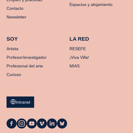
Espacios y alojamiento
Contacto
Newsletter
SOY
LA RED
Artista
RESEFE
Profesor/investigador
¡Viva Villa!
Profesional del arte
MIAS
Curioso
Intranet
La
La
La
La
La
La
Casa
Casa
Casa
Casa
Casa
Casa