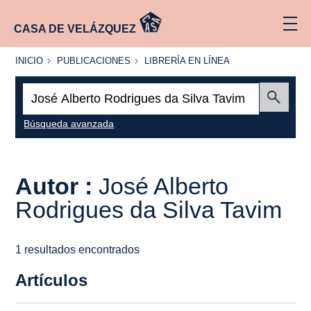
CASA DE VELÁZQUEZ
INICIO
PUBLICACIONES
LIBRERÍA
INICIO
PUBLICACIONES
LIBRERÍA EN LÍNEA
EN
LÍNEA
Buscar:
Enviar
Búsqueda avanzada
Autor :
José Alberto
Rodrigues da Silva Tavim
1 resultados encontrados
Artículos